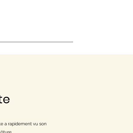
te
cte a rapidement vu son
lôture.