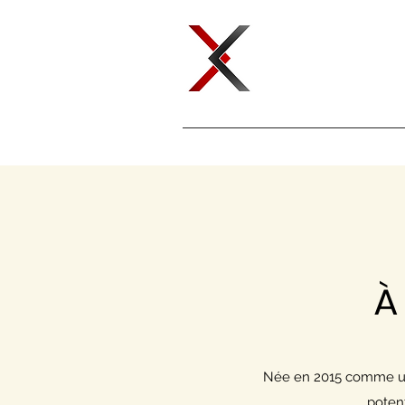
À
Née en 2015 comme un o
potent