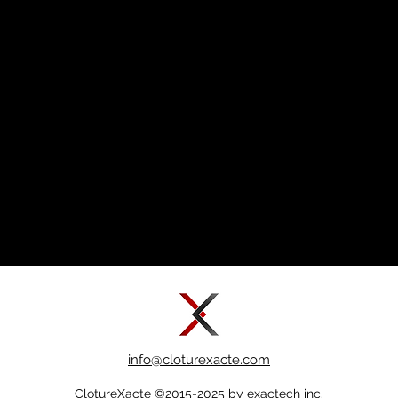
info@cloturexacte.com
ClotureXacte ©2015-2025 by exactech inc.